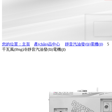
您的位置：主頁
產(chǎn)品中心
靜音汽油發(fā)電機(jī)
5
千瓦風(fēng)冷靜音汽油發(fā)電機(jī)