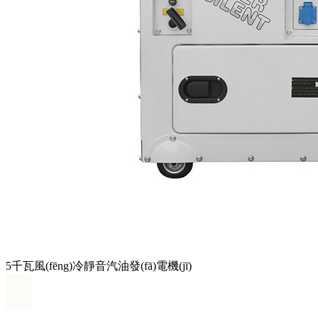
5千瓦風(fēng)冷靜音汽油發(fā)電機(jī)