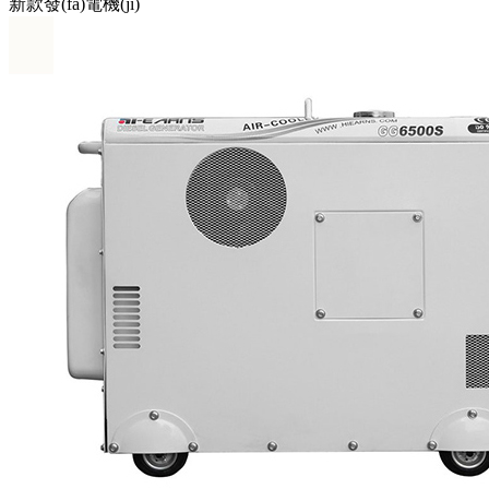
新款發(fā)電機(jī)