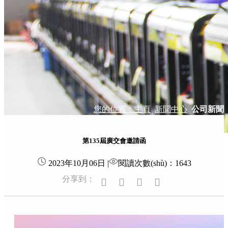
您的位置：主頁
新聞中心
公司新聞
第135屆廣交會邀請函
2023年10月06日
|
閱讀次數(shù)：1643
分享到：