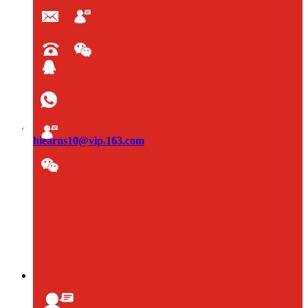
hiearns10@vip.163.com