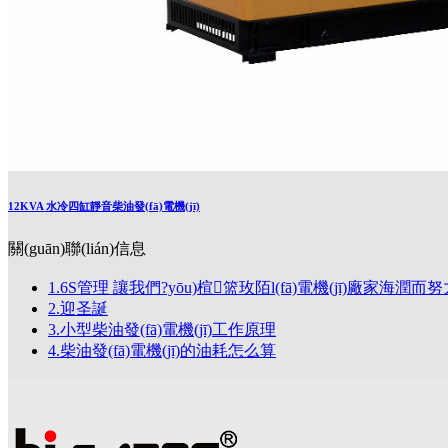
12KVA 水冷四缸靜音柴油發(fā)電機(jī)
關(guān)聯(lián)信息
1.6S管理 讓我們?yōu)楦篮玫陌l(fā)電機(jī)廠家海潤而
2.迎圣誕
3.小型柴油發(fā)電機(jī)工作原理
4.柴油發(fā)電機(jī)的油耗怎么算