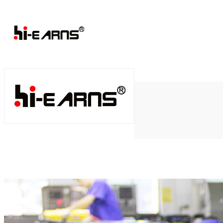
全國服務(wù)熱線：18915028588
EN