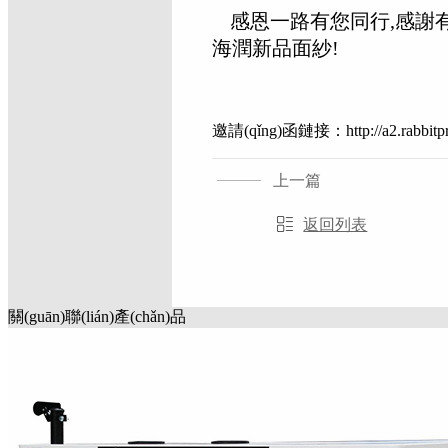
感恩一路有您同行,感謝有您
海潤新品面紗!
邀請(qǐng)函鏈接：
http://a2.rabb
上一篇
返回列表
關(guān)聯(lián)產(chǎn)品