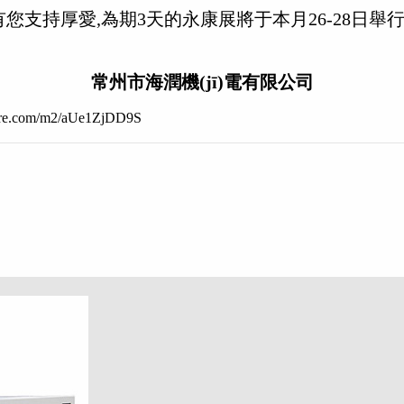
支持厚愛,為期3天的永康展將于本月26-28日舉行,
常州市海潤機(jī)電有限公司
itpre.com/m2/aUe1ZjDD9S