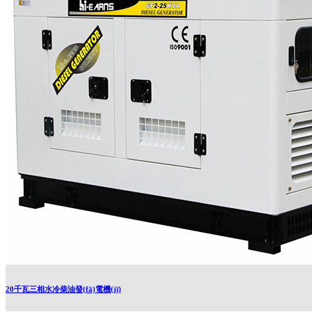
20千瓦三相水冷柴油發(fā)電機(jī)