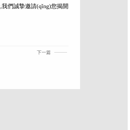
我們誠摯邀請(qǐng)您揭開
下一篇