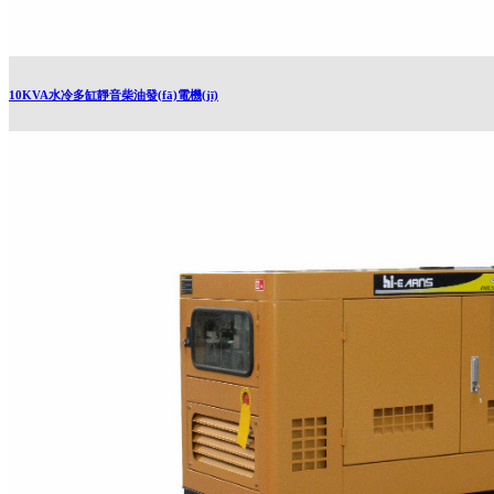
10KVA水冷多缸靜音柴油發(fā)電機(jī)