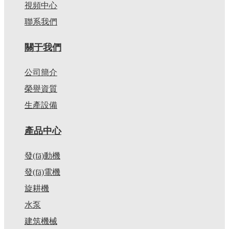
視頻中心
聯系我們
關于我們
公司簡介
榮譽資質
生產設備
產品中心
發(fā)動機
發(fā)電機
旋耕機
水泵
建筑機械