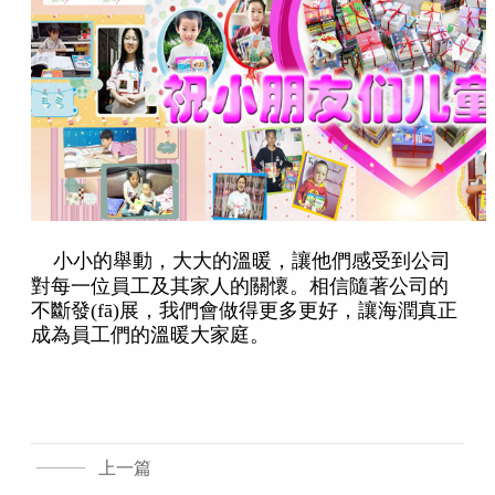
小小的舉動，大大的溫暖，讓他們感受到公司
對每一位員工及其家人的關懷。相信隨著公司的
不斷發(fā)展，我們會做得更多更好，讓海潤真正
成為員工們的溫暖大家庭。
上一篇