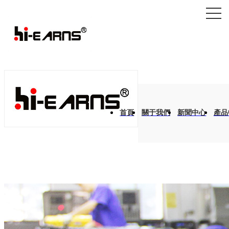
全國服務熱線：18915028588
EN
首頁
關于我們
新聞中心
產品