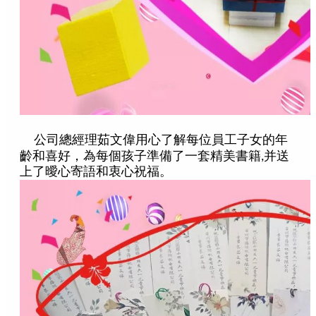
公司總經理茹文偉用心了解每位員工子女的年
齡和喜好，為每個孩子準備了一套精美書籍
并送
,
上了曖心寄語和衷心祝福。