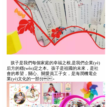
孩子是我們每個家庭的幸福之根
是我們企業(yè)
,
后方的穩(wěn)定之本。孩子是祖國的未來，是社
會的希望，關心、關愛員工子女，是海潤機電企
業(yè)文化的一部分
。